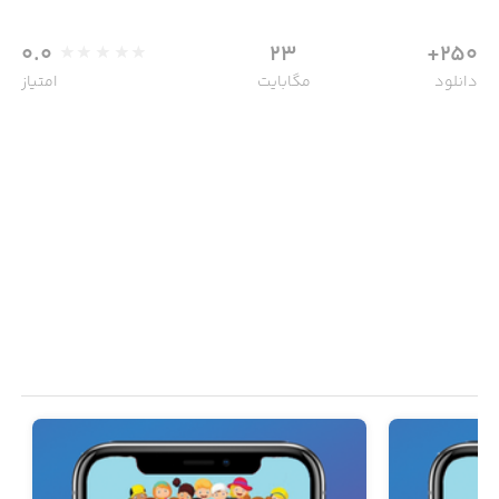
0.0
23
250+
دانلود
مگابایت
امتیاز