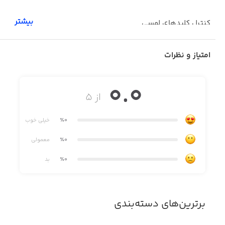
بیشتر
کنترل کلیدهای لمسی
ترموستات هوشمند
امتیاز و نظرات
فرستنده ی IR
0.0
پکیج های رله
از ۵
پله ی هوشمند
٪0
خیلی خوب
٪0
معمولی
٪0
بد
برترین‌های دسته‌بندی