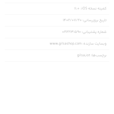
کمینه نسخه iOS
:
11.0
تاریخ بروزرسانی
:
۱۴۰۲/۰۷/۲۰
شماره پشتیبانی
:
02122141590
وبسایت سازنده
:
www.gilsashop.com
برچسب‌ها
:
gilsa,iot