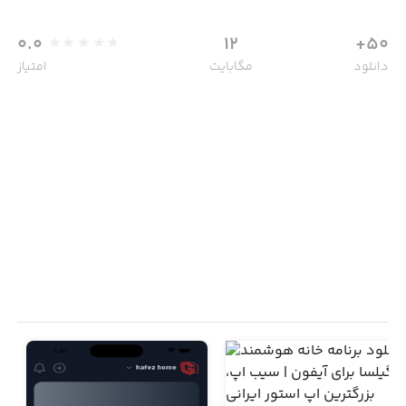
0.0
12
50+
دانلود
مگابایت
امتیاز