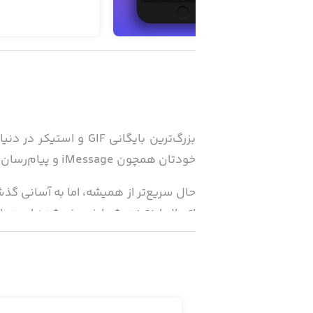
خودتان همچون iMessage و پیام‌رسان فیسبوک به دنبال GIF و استیکرهای مختلف بگردید و آن‌ها را با دوستان خود به اشتراک بگذارید.
عکس‌برداری برنامه، محتوای مخصوص به خ