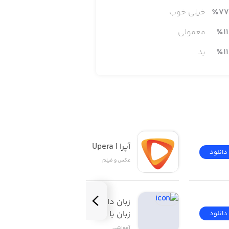
علاوه بر این‌ها، GIPHY برای دستگاه‌های مجهز به سیستم عامل iOS بهینه‌سازی شده است و به صورت افزونه‌ای به iMessage اضافه می‌شود.
77
٪
خیلی خوب
د برنامه (برای iOS 11 یا بالاتر)، می‌توانید از داخل کیبورد به GIPHY دسترسی پیدا کرده و در هر برنامه‌ای که فایل‌های
11
٪
معمولی
11
٪
بد
· در داخل بزرگ‌ترین بایگانی GIF های جهان به جست‌وجو پرداخته و GIF موردنظر خود را پیدا کنید. قدرت GIFY در دستان شماست. منتظر چه
آپرا | Upera
دانلود
دانلود
عکس و فیلم
زبان‌ دات‌ کام | آموزش 
زبان با فیلم
دانلود
دانلود
گرمی را نیز پیدا کنید؛ از عکس‌های خنده‌دار تا فیلم، موسیقی و
آموزشی