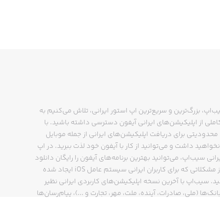
ارت «خخخ» یا «هاها» را به صورت دیگری
. برای همه این‌ها GIF داریم.
ب‌اپ، بزرگ‌ترین و سریع‌ترین اپ استور ایرانی، تلاش می‌کنیم به
ملی از اپلیکیشن‌های ایرانی آیفون دسترسی داشته باشید. با
حدودیتی برای دریافت اپلیکیشن‌های ایرانی از جمله موبایل
نخواهید داشت و می‌توانید از کار با آیفون خود لذت ببرید. در اپ
رانی سیب‌اپ، می‌توانید بهترین برنامه‌های آیفون را رایگان دانلود
کنید و از مشکلاتی که برای کاربران ایرانی سیستم عامل iOS ایجاد شده
ید. سیب‌اپ با آخرین نسخه اپلیکیشن‌های کاربردی ایرانی نظیر
انک‌ها (ملی، صادرات، آینده، ملت، مهر، تجارت و ...)، پیام‌رسان‌ها
ایتا، بله و ...)، مسیریاب‌ها (نشان، بلد و ...)، دیجی کالا، اسنپ،
پ و… پاسخگوی تمام نیازهای شما است. فرایند دانلود و نصب