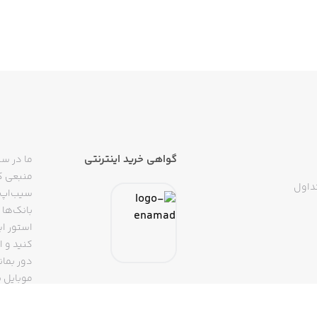
 فکر می‌کنید اموجی‌ها منظورتان را نمی‌رسانند؟ می‌خواهید عب
«ایول»، «خودشه!»، «تولدت مبارک» یا «همینه که هست» را بیان کنید
گواهی خرید اینترنتی
ما در سی
منبعی کا
داول
سیب‌اپ م
بانک‌ها 
از استیکرهای متحرک استفاده کنید!
استور ای
دور بمان
موبایل ب
(روبیکا، 
تپسی، آ