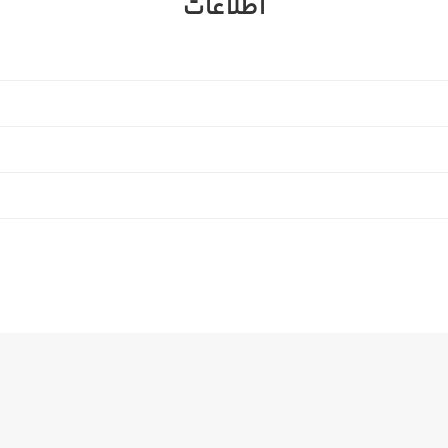
اطلاعات
EEA privacy pol
US privac
Brazil privacy poli
Rest of the world privac
Cus