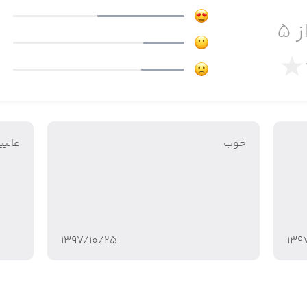
ز ۵
Players can unlock Talking Ang
reators of My Talking Tom, My Talking Angela, My Talking T
خوب
عالییییی??
 app is certified by PRIVO, an FTC Children’s Online Privac
۱۳۹۷/۱۰/۲۵
۱۳۹