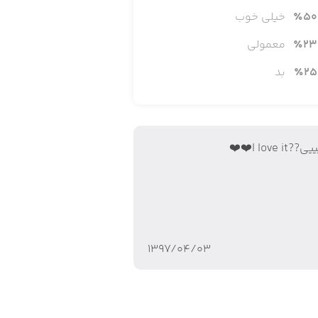
50
٪
خیلی خوب
23
٪
معمولی
25
٪
بد
From Outfit7, c
I love it❤️❤️
This
۱۳۹۷/۰۴/۰۳