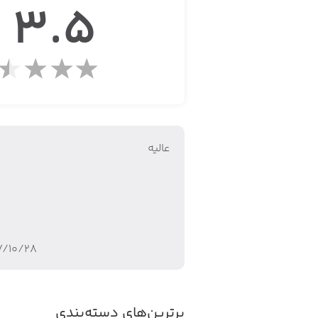
3.5
- Awesome power ups
ا
- Friends to unlock
- Fun new outfits
ela, Ginger, Ben and Hank as they go!
om Friends and Talking Tom Hero Dash.
عالیه
y Protection Act (COPPA) Safe Harbor.
This app contains:
۷/۱۰/۲۸
- Promotion of Outfit7's products and advertising;
- Links that direct customers to Outfit7’s websites and other apps;
برترین‌های دسته‌بندی