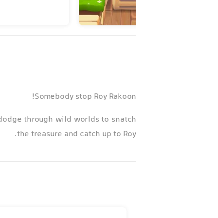
Somebody stop Roy Rakoon!
dodge through wild worlds to snatch
the treasure and catch up to Roy.
- Thrilling chases
- Action-packed time trials
- Exciting worlds