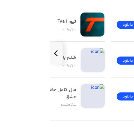
تیوا | Tva
دانلود
دانلود
سرگرم‌کننده
شلم باز | ShelemBaz
دانلود
دانلود
سرگرم‌کننده
فال کامل حافظ تاروت 
Please note, we do not process all t
عشق
دانلود
دانلود
سرگرم‌کننده