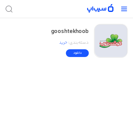
gooshtekhoob
دسته‌بندی
:
خرید
دانلود