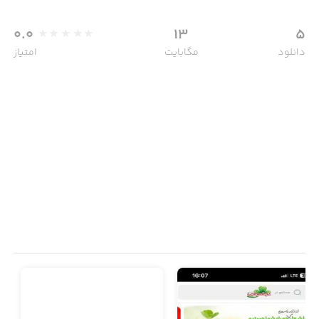
0.0
13
5
دانلود
مگابایت
امتیاز