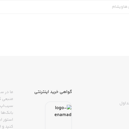
م هاویشام
گواهی خرید اینترنتی
ما در سی
منبعی کا
داول
سیب‌اپ م
بانک‌ها 
استور ای