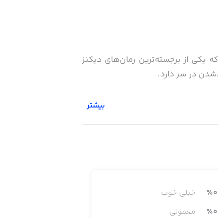
ست که نخستین‌بار در سال ۱۸۶۱ منتشر شد. این اثر که یکی از برجسته‌ترین رمان‌های دیکنز
‌شدن در سر دارد.
بیشتر
: مگویچ، زندانی فراری؛ استلا، دختری
0
٪
خیلی خوب
0
٪
معمولی