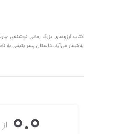
به‌شمار می‌آید، داستان پسر یتیمی به نا
در این داستان پرکشش درباره‌ی گناه، ع
مغرور و زیبا؛ و خانم هاویشام، زنی مرمو
رمان «آرزوهای بزرگ» اثری است درباره‌ی 
0.0
از ۵