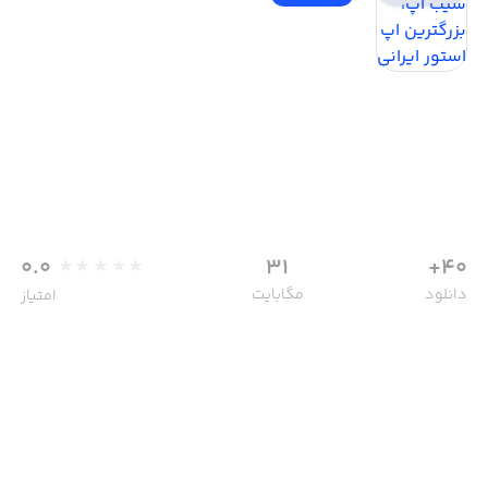
0.0
31
40+
دانلود
مگابایت
امتیاز