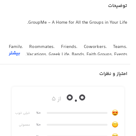
توضیحات
GroupMe - A Home for All the Groups in Your Life.
Family. Roommates. Friends. Coworkers. Teams.
بیشتر
Vacations. Greek Life. Bands. Faith Groups. Events.
امتیاز و نظرات
“Lifechanger.... utterly indispensable”
0.0
-Gizmodo
از ۵
٪0
خیلی خوب
START CHATTING
٪0
معمولی
Add anyone to a group via their phone number or email
address. If they don’t have the app, they can start chatting