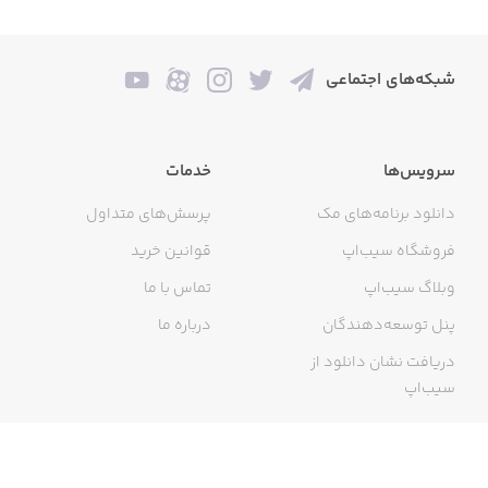
Stay in touch whether you’re separated by a hallway or a
شبکه‌های اجتماعی
hemisphere. Get your group together.
We want to hear your feedback!
سرویس‌ها
خدمات
Email: support@groupme.com
دانلود برنامه‌های مک
پرسش‌های متداول
فروشگاه سیب‌اپ
قوانین خرید
Twitter: @GroupMe
وبلاگ سیب‌اپ
تماس با ما
Facebook: facebook.com/groupme
پنل توسعه‌دهندگان
درباره ما
Instagram: @GroupMe
دریافت نشان دانلود از
سیب‌اپ
Love,
Team GroupMe
گواهی خرید اینترنتی