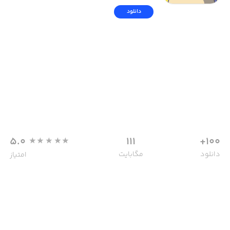
دانلود
5.0
111
100+
دانلود
مگابایت
امتیاز