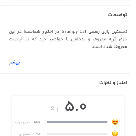
توضیحات
نخستین بازی رسمی Grumpy Cat در اختیار شماست! در این
بازی گربه معروف و بدخلقی را خواهید دید که در اینترنت
معروف شده است.
بیشتر
· بازی‌های جالب با حضور: گربه خشمگین
امتیاز و نظرات
· شخصیت‌های Grumpy Cat را دانلود کرده و از آن‌ها به عنوان
استیکر در iMessage استفاده کنید
5.0
· تصاویر خنده‌دار Grumpy Cat را با دیگران به اشتراک بگذارید
از ۵
· رکورد بزنید و دوستان خود را به چالش بکشید
٪100
خیلی خوب
· از موسیقی متن زیبای بازی، ساخته Maxo، لذت ببرید
٪0
معمولی