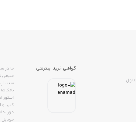
گواهی خرید اینترنتی
ما در سی
منبعی کا
داول
سیب‌اپ م
بانک‌ها 
استور ای
دور بمان
موبایل ب
(روبیکا، 
تپسی، آ