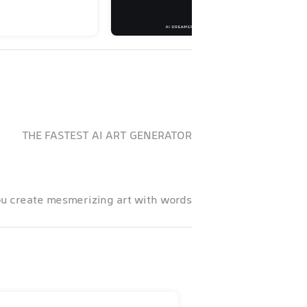
THE FASTEST AI ART GENERATOR
ou create mesmerizing art with words!
1. Type in what you would like to generate, optionally add style and artist inspiration
2. Wait less than 3 seconds while AI Dreamer is drawing your visualization