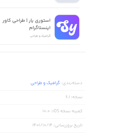
t for you - 50 free credits worth $1.99!
استوری یار | طراحی کاور 
اینستاگرام
that you'll receive your free credits.
گرافیک و طراحی
Have fun!
---
دسته‌بندی
:
گرافیک و طراحی
نسخه
:
6.1
ub.io/ai_dreamer/assets/privacy.pdf
کمینه نسخه iOS
:
10.0
ub.io/ai_dreamer/assets/license.pdf
تاریخ بروزرسانی
:
۱۴۰۱/۱۰/۱۴