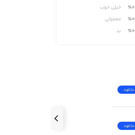
0
٪
خیلی خوب
0
٪
معمولی
0
٪
بد
You can create your own wallpa
دانلود
دانلود