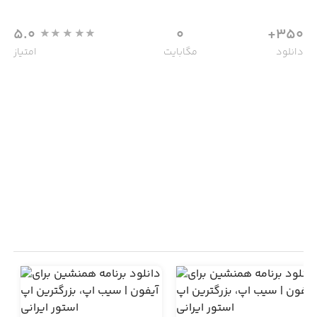
5.0
0
350+
دانلود
مگابایت
امتیاز