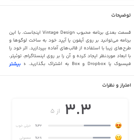
توضیحات
قسمت بعدی برنامه محبوب Vintage Design اینجاست. با این
برنامه می‌توانید بر روی آیفون یا آیپد خود به ساخت لوگوها و
طرح‌های زیبا با استفاده از قالب‌های آماده بپردازید. اثر خود را
با ابعاد موردنظر ایجاد کرده و آن را بر روی اینستاگرام، توئیتر،
فیسبوک یا Dropbox و Box به اشتراک بگذارید. همچنین
بیشتر
می‌توانید پروژه‌های خود را در قالب فایل‌های PSD ذخیره کرده
و با استفاده از Mac یا رایانه خود به ویرایش آن ادامه دهید.
امتیاز و نظرات
3.3
· مناسب برای آیفون، آیپاد و آیپد
از ۵
· رابط کاربری ساده
٪42
خیلی خوب
· قابلیت ویرایش لایه‌ها به صورت پیشرفته
٪28
معمولی