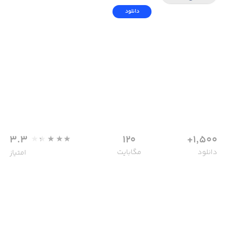
دانلود
3.3
120
1,500+
دانلود
مگابایت
امتیاز