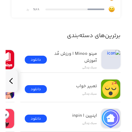
· امکان اضافه کردن سایه
٪28
بد
· امکان تار کردن تصاویر پس‌زمینه
· قابلیت Undo و Redo
برترین‌های دسته‌بندی
مینو Minoo | ورزش مُد 
دانلود
آموزش
سبک زندگی
تعبیر خواب
دانلود
سبک زندگی
اینپین | inpin
دانلود
سبک زندگی