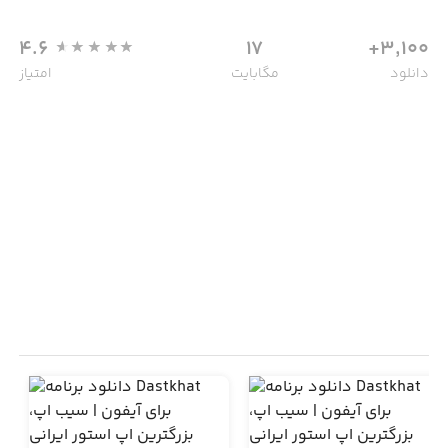
4.6
17
3,100+
دانلود
مگابایت
امتیاز