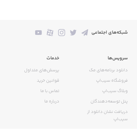
دریافت آن و با تمرینی که انجام می‌دهید، امضایی جذاب، زیبا
و منحصربه‌فرد داشته باشید.
خرید کتاب خوشنویسی
شبکه‌های اجتماعی
در برنامه دستخط می‌توانید کتاب‌های متفاوت را به صورت PDF
برای آموزش بیشتر خوشنویسی خریداری کنید.
سرویس‌ها
خدمات
دانلود برنامه‌های مک
پرسش‌های متداول
استفاده از یک جلسه رایگان
فروشگاه سیب‌اپ
قوانین خرید
برای این که بدانید استفاده از این اپلیکیشن تا چه میزان
وبلاگ سیب‌اپ
تماس با ما
مناسب و کاربردی است، می‌توانید در آن در یک جلسه آموزش
پنل توسعه‌دهندگان
درباره ما
خوشنویسی به صورت رایگان حضور داشته باشید. همین
ویژگی می‌تواند باعث شود تا با دیدن میزان پیشرفت خود به
دریافت نشان دانلود از
یادگیری خوشنویسی از طریق برنامه دستخط بیشتر علاقه‌مند
سیب‌اپ
شوید.