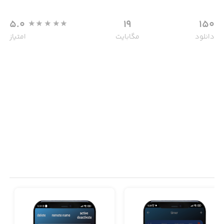
5.0
19
150
دانلود
مگابایت
امتیاز