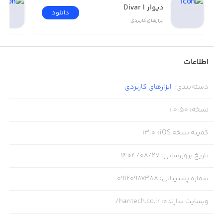
دیوار | Divar
دانلود
ابزار‌های کاربردی
اطلاعات
دسته‌بندی
:
ابزار‌های کاربردی
نسخه
:
1.0.50
کمینه نسخه iOS
:
13.0
تاریخ بروزرسانی
:
۱۴۰۴/۰۸/۲۷
شماره پشتیبانی
:
09120987388
وبسایت سازنده
:
hantech.co.ir/