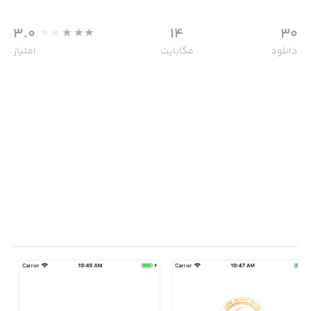
3.0
14
30
دانلود
مگابایت
امتیاز