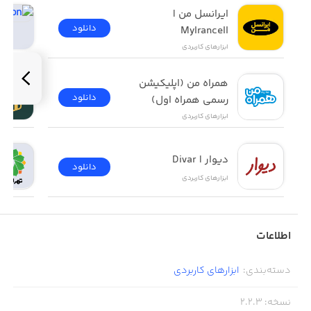
-لیست محصولات\خدمات به همراه گروه بندی ها
ایرانسل من | 
دانلود
-علاقه مندی ها
MyIrancell
ابزار‌های کاربردی
-جستجو
همراه من (اپلیکیشن 
-گالری تصاویر
دانلود
رسمی همراه اول)
-درباره ما
ابزار‌های کاربردی
-اطلاعات تماس
دیوار | Divar
دانلود
-چت انلاین
ابزار‌های کاربردی
-نمایش موقعیت مجموعه روی نقشه
اطلاعات
دسته‌بندی
:
ابزار‌های کاربردی
نسخه
:
2.2.3