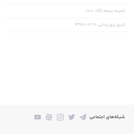
کمینه نسخه iOS
:
10.0
- هر قسمت و قطعه رو می تونید با تغییر اندازه، رنگ، محل
قرارگیری و ارتفاع قرارگیری اون ها روی دیوار ویرایش کنید.
تاریخ بروزرسانی
:
۱۳۹۸/۰۶/۱۷
- با استفاده از قابلیت Copy/Paste داخل نرم افزار، می تونید
آیتم های مورد علاقه تون رو افزایش بدید.
- برای به عقب برگشتن در تمام مراحل می تونید از قابلیت
undo/redo استفاده کنید.
- با استفاده از ابزار قطره چکان رنگ موجود در طرح ها رو پیدا
کنید.
- حتی می تونید عکس های مورد علاقه تون رو بعنوان بافت
داخل طرح تون هر کجا که مایل باشید، وارد کنید.
3. خلاقیت تون رو به تصویر بکشید و اون رو بررسی کنید:
شبکه‌های اجتماعی
- به لطف وجود قابلیت جدید photo-realistic 3D موجود در
این اپلیکیشن برای خروجی گرفتن از طرح، خودتو رو به صورت 3