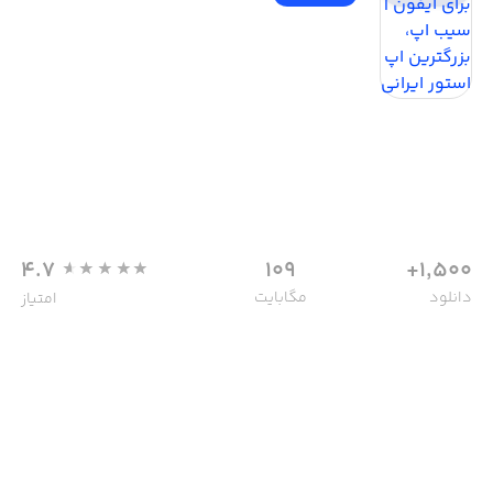
4.7
109
1,500+
دانلود
مگابایت
امتیاز