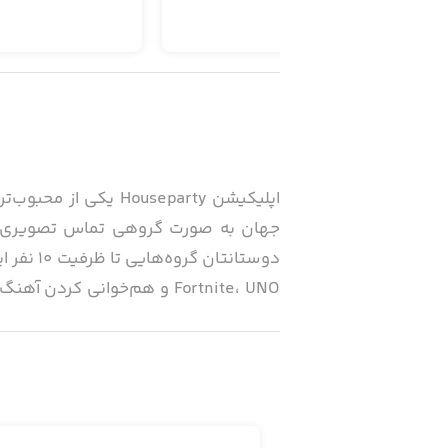
اپلیکیشن ouseparty
دوستانتا
Fortnite، UNO و هم‌خوانی 
تجربه کنید.
اپلیکیشن Houseparty
کنار آن‌ها را ندارید. این اپلیکیشن 