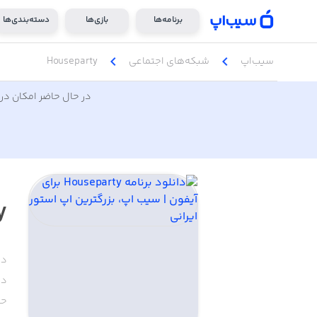
برنامه‌ها
بازی‌ها
دسته‌بندی‌ها
chevron_left
chevron_left
سیب‌اپ
شبکه‌های اجتماعی
Houseparty
در حال حاضر امکان دری
y
دس
دا
حج