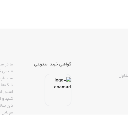
گواهی خرید اینترنتی
ما در سی
منبعی کا
داول
سیب‌اپ م
بانک‌ها 
استور ای
دور بمان
موبایل ب
(روبیکا، 
تپسی، آ