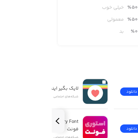
50
٪
خیلی خوب
50
٪
معمولی
0
٪
بد
لایک بگیر اینستاگرام
دانلود
دانلود
شبکه‌های اجتماعی
Story Font | استوری 
فونت
دانلود
دانلود
شبکه‌های اجتماعی