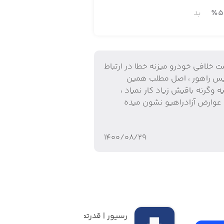
5
٪
بد
ده بر روی صفحه‌ی موبایل پوشش می‌دهد.
عاینه فنی به‌صورت کاملاً غیرحضوری!
 خلافی خودرو میزنه خطا در ارتباط
لیس راهور ، اصل مطلب همین
ه وگرنه باقیش زیاد کار نمیاد ،
عوارض آزادراهیو نشون میده
۱۴۰۰/۰۸/۲۹
د خودرو، و بسیاری خدمات دیگر.
ی و اتلاف وقت.
رسیور | قدرتمندترین 