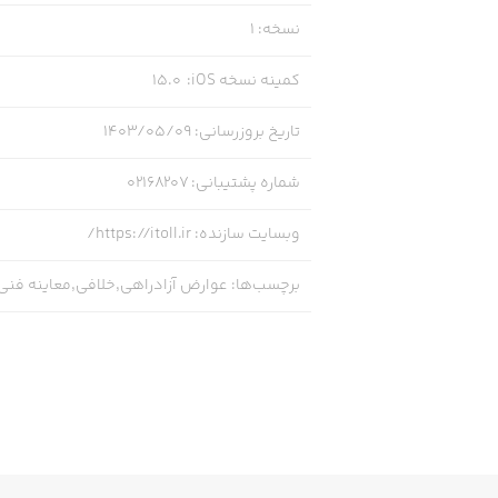
نسخه
:
1
کمینه نسخه iOS
:
15.0
تاریخ بروزرسانی
:
۱۴۰۳/۰۵/۰۹
شماره پشتیبانی
:
02168207
وبسایت سازنده
:
https://itoll.ir/
برچسب‌ها
:
عوارض آزادراهی,خلافی,معاینه فنی,ب