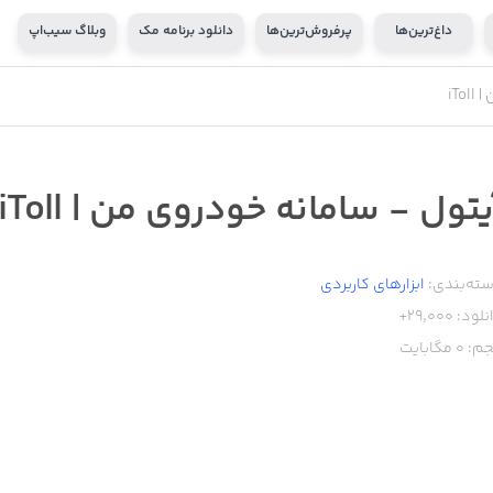
داغ‌ترین‌ها
پرفروش‌ترین‌ها
دانلود برنامه مک
وبلاگ سیب‌اپ
iT
یتول - سامانه خودروی من | iToll
ته‌بندی:
ابزار‌های کاربردی
نلود:
29,000+
م:
0
مگابایت