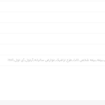
یمه,بیمه شخص ثالث,طرح ترافیک,عوارض سالیانه,آیتول,آی تول,itoll