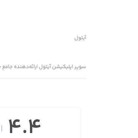
آیتول
سوپر اپلیکیشن آیتول ارائه‌دهنده جام
توضیحات:
4.4
آیتول اپلیکیشنی که هم خودتان و هم خ
از