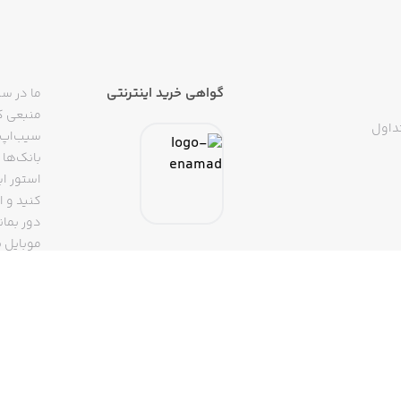
گواهی خرید اینترنتی
ما در سی
منبعی کا
داول
سیب‌اپ م
بانک‌ها 
استور ای
دور بمان
موبایل ب
(روبیکا، 
تپسی، آ
اپلیکیشن
تنها با 
سیب‌اپ، بزرگ‌ترین اپ استور ایرانی