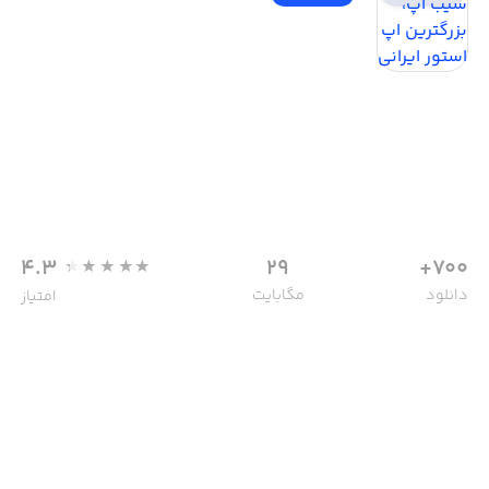
4.3
29
700+
دانلود
مگابایت
امتیاز