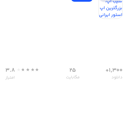
3.8
25
1,300+
دانلود
مگابایت
امتیاز