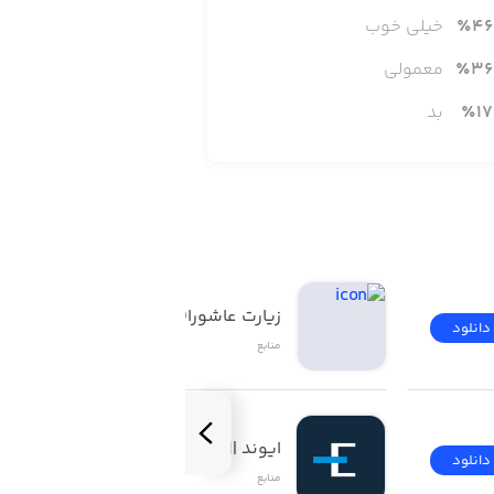
46
٪
خیلی خوب
36
٪
معمولی
17
٪
بد
زیارت عاشورا(صوتی)
دانلود
دانلود
منابع
ایوند || Evand
دانلود
دانلود
منابع