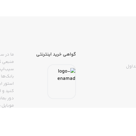
گواهی خرید اینترنتی
ما در سی
منبعی کا
داول
سیب‌اپ م
بانک‌ها 
استور ای
دور بمان
موبایل ب
(روبیکا، 
تپسی، آ
اپلیکیشن
تنها با 