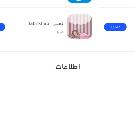
لیسی
تعبیر | TabirKhab
دانلود
منابع
بان)
اطلاعات