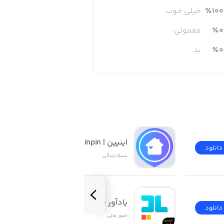
100
٪
خیلی خوب
0
٪
معمولی
0
٪
بد
اینپین | inpin
دانلود
دانلود
سبک زندگی
یادآور چک ۲
دانلود
دانلود
امور ‌مالی