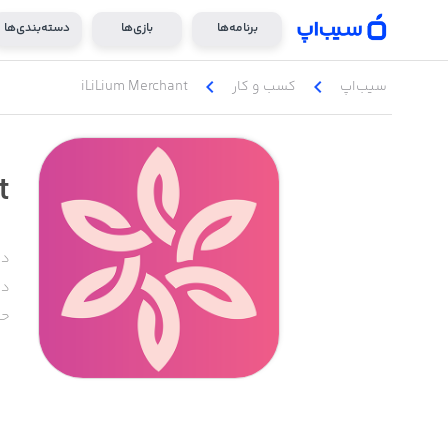
برنامه‌ها
بازی‌ها
دسته‌بندی‌ها
chevron_left
chevron_left
سیب‌اپ
کسب‌ و ‌کار
iLiLium Merchant
t
دس
دا
حج