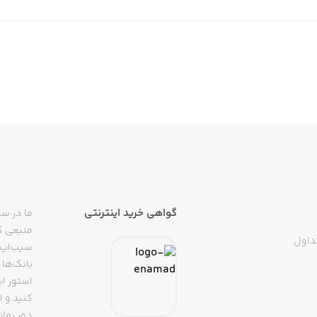
گواهی خرید اینترنتی
ما در سی
منبعی کا
داول
سیب‌اپ م
بانک‌ها 
استور ای
دور بمان