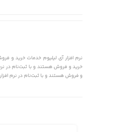
نرم افزار آی لیلیوم خدمات خرید و فروش 
خرید و فروش هستند و با ثبت‌نام در نرم 
و فروش هستند و با ثبت‌نام در نرم افزار 
همکاری فروش انواع گل، گلدان، درختچه، 
نرم افزارهای آی لیلیوم(ililium) تحت شبکه اینترنت و موبایل(اپیکیشن های اندروید و آی او اس و سایت آی لیلیومililium.ir . )