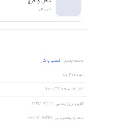
دخل و خرج
امور ‌مالی
دسته‌بندی
:
کسب‌ و ‌کار
نسخه
:
1.0.2
کمینه نسخه iOS
:
9.0
تاریخ بروزرسانی
:
۱۳۹۹/۰۲/۲۴
شماره پشتیبانی
:
09301298267