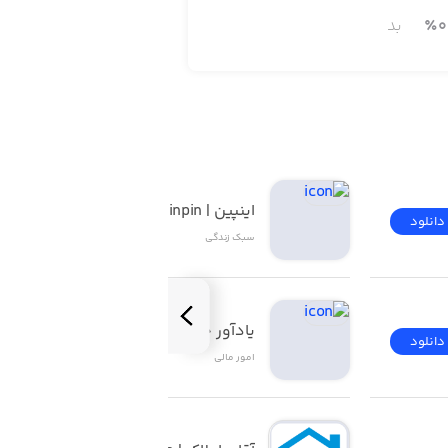
0
٪
بد
اینپین | inpin
دانلود
دانلود
سبک زندگی
یادآور چک ۲
دانلود
دانلود
امور ‌مالی