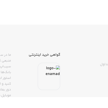
گواهی خرید اینترنتی
ما در سی
منبعی کا
داول
سیب‌اپ م
بانک‌ها 
استور ای
دور بمان
موبایل ب
(روبیکا، 
تپسی، آ