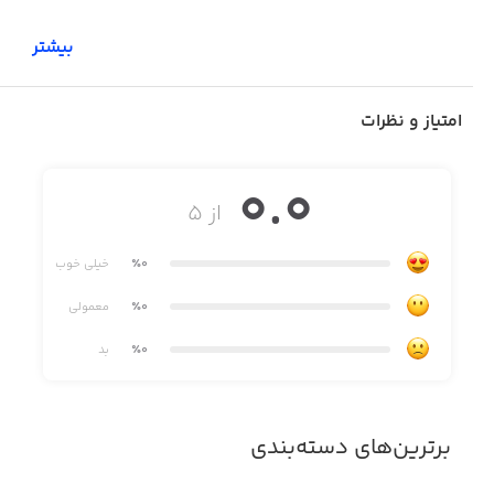
بیشتر
امتیاز و نظرات
0.0
از ۵
٪0
خیلی خوب
٪0
معمولی
٪0
بد
برترین‌های دسته‌بندی