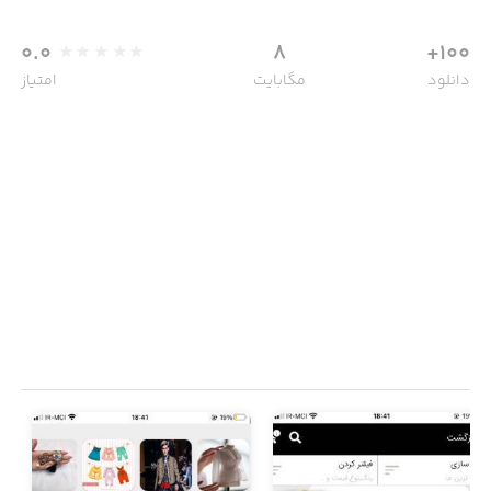
0.0
8
100+
دانلود
مگابایت
امتیاز