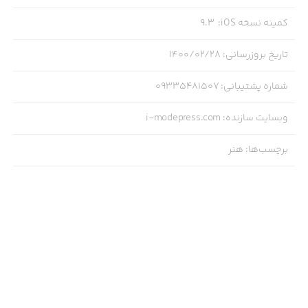
کمینه نسخه iOS
:
9.3
تاریخ بروزرسانی
:
۱۴۰۰/۰۲/۲۸
شماره پشتیبانی
:
09335481507
وبسایت سازنده
:
i-modepress.com
برچسب‌ها
:
هنر