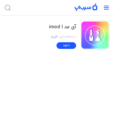
آی مد | imod
دسته‌بندی
:
خرید
دانلود