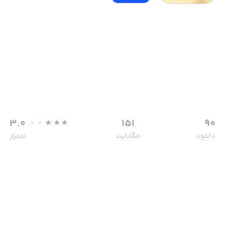
3.0
151
90
دانلود
مگابایت
امتیاز