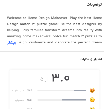
توضیحات
Welcome to Home Design Makeover! Play the best Home
Design match 3 puzzle game! Be the best designer by
helping lucky families transform dreams into reality with
amazing home makeovers! Solve fun match 3 puzzles to
help design, customize and decorate the perfect dream
بیشتر
home with beautiful decor. Your clients are counting on
you to remodel their down-and-out fixer uppers!
امتیاز و نظرات
3.0
Features:
از ۵
٪25
خیلی خوب
- Remodel homes with a Farmhouse style or go Modern?
You decide, you design!
٪50
معمولی