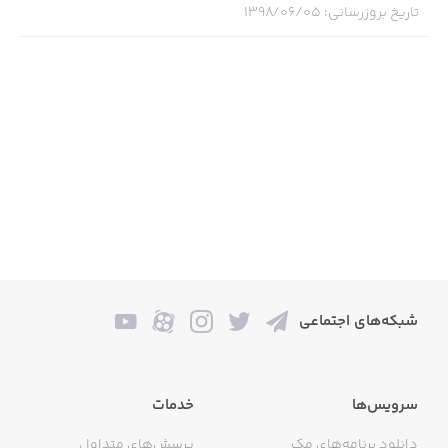
تاریخ بروزرسانی
:
۱۳۹۸/۰۶/۰۵
Let's get matching and transform outdated homes into
fabulous family hangouts!
شبکه‌های اجتماعی
سرویس‌ها
خدمات
دانلود برنامه‌های مک
پرسش‌های متداول