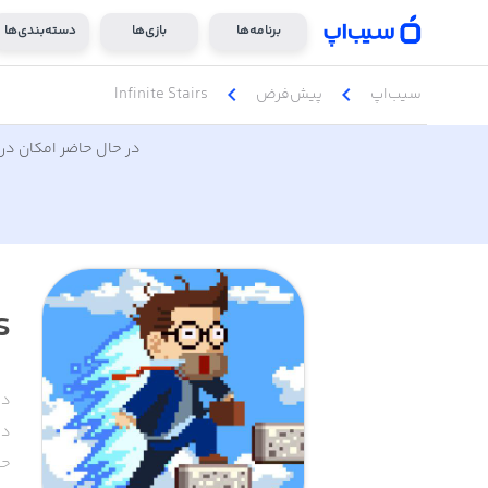
برنامه‌ها
بازی‌ها
دسته‌بندی‌ها
chevron_left
chevron_left
سیب‌اپ
پیش‌فرض
Infinite Stairs
در حال حاضر امکان دری
s
دس
دا
حج