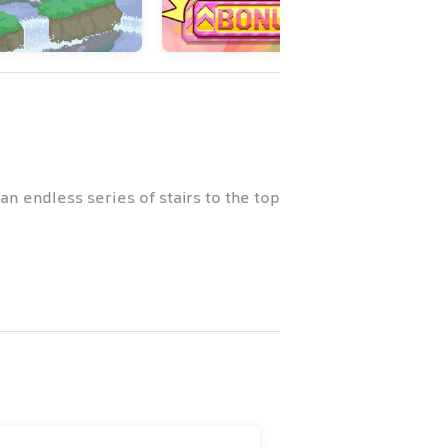
 an endless series of stairs to the top!
ive. Before you know it, you're hooked!
t new records with your nimble skills!
Who's faster? You or your friend?!