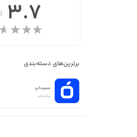
3.7
از
Game features:
- Simple controls. Simple game for simply everyone.
- Set new records with your hand agility and dexterity!
برترین‌های دسته‌بندی
- Fun characters and retro-graphics, just like the good old days.
- Real-time PVP mode for playing against a friend or any player from around the world.
سیب‌اپ
پیش‌فرض
 you going to set the next new record?