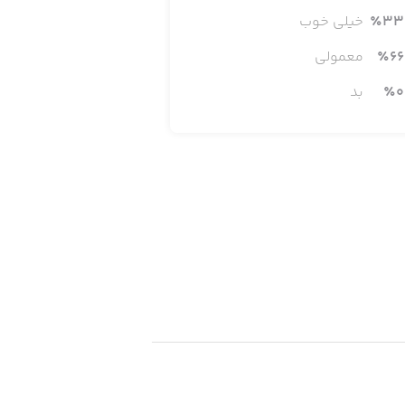
33
٪
خیلی خوب
66
٪
معمولی
0
٪
بد