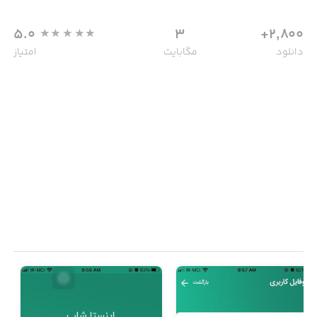
5.0
3
2,800+
دانلود
مگابایت
امتیاز