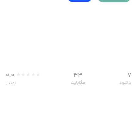
0.0
33
7
دانلود
مگابایت
امتیاز