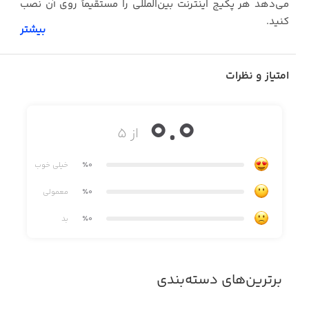
می‌دهد هر پکیج اینترنت بین‌المللی را مستقیماً روی آن نصب
کنید.
بیشتر
امتیاز و نظرات
بدون نیاز به تعویض سیم‌کارت
بدون دردسر رجیستری
0.0
از ۵
فعال‌سازی سریع، فقط با چند کلیک
٪0
خیلی خوب
یک سیم‌کارت، بی‌نهایت مقصد 🌍
٪0
معمولی
٪0
بد
برترین‌های دسته‌بندی