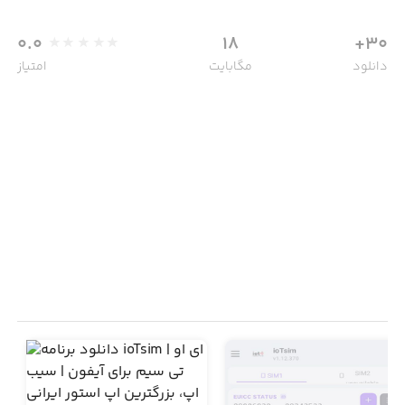
0.0
18
30+
دانلود
مگابایت
امتیاز