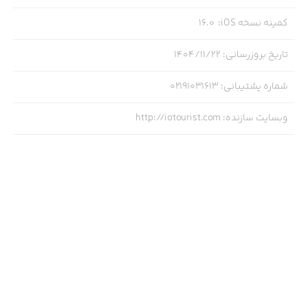
کمینه نسخه iOS
:
16.0
تاریخ بروزرسانی
:
۱۴۰۴/۱۱/۲۲
شماره پشتیبانی
:
02191031613
وبسایت سازنده
:
http://iotourist.com