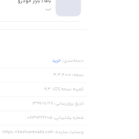
باما | بازار خودرو
خرید
دسته‌بندی
:
خرید
نسخه
:
3.3.4001
کمینه نسخه iOS
:
9.3
تاریخ بروزرسانی
:
۱۳۹۹/۱۱/۲۷
شماره پشتیبانی
:
06136222205
وبسایت سازنده
:
https://keshvaresabz.com