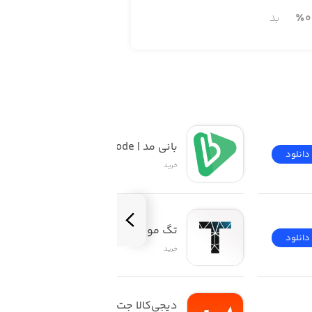
0
٪
بد
بانی مد | Banimode
دانلود
دانلود
خرید
تگ موند | TAGMOND
دانلود
دانلود
خرید
دیجی‌کالا جت | Digikala 