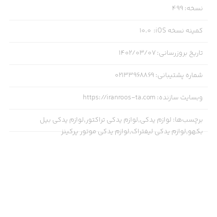
نسخه
:
499
کمینه نسخه iOS
:
10.0
تاریخ بروزرسانی
:
۱۴۰۲/۰۳/۰۷
شماره پشتیبانی
:
02133968869
وبسایت سازنده
:
https://iranroos-ta.com
برچسب‌ها
:
لوازم یدکی,لوازم یدکی تراکتور,لوازم یدکی بیل
بکهو,لوازم یدکی لیفتراک,لوازم یدکی موتور پرکینز