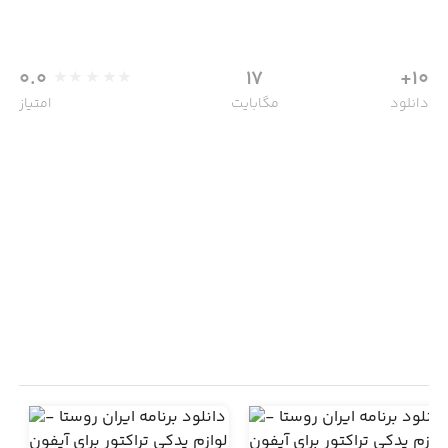
0.0
17
10+
دانلود
مگابایت
امتیاز