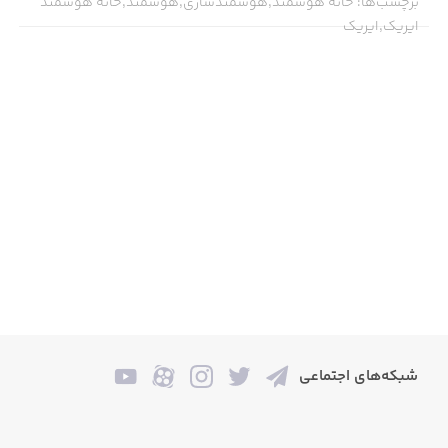
برچسب‌ها
:
خانه هوشمند,هوشمندسازی,هوشمند,خانه هوشمند
ایریک,ایریک
شبکه‌های اجتماعی