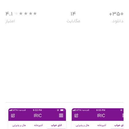
4.1
14
350+
دانلود
مگابایت
امتیاز