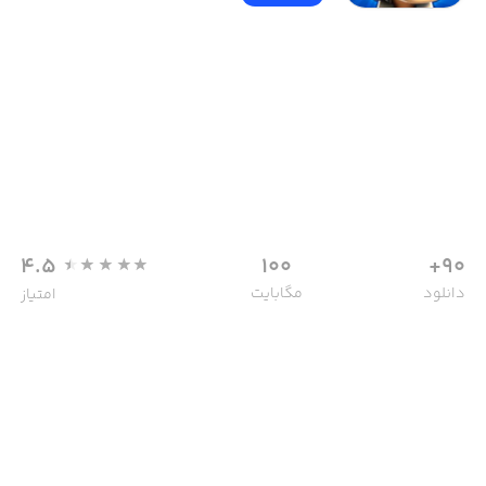
4.5
100
90+
دانلود
مگابایت
امتیاز