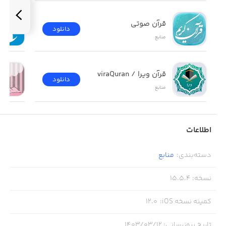
• لیست کاملی از کلمات و عبارات خارجی وارد شده به فرهنگ
قرآن صوتی
انگلیسی
دانلود
منابع
• بیش از ۷۲.۰۰۰ فایل صوتی برای شنیدن تلفظ صحیح
بریتانیایی کلمات و عبارات
قرآن ویرا / viraQuran
• قابلیت جستجوی پیشرفته
دانلود
منابع
• امکان مشاهده تاریخچه جستجوها و مطالعات
• ویژگی Word-of-the-Day برای آشنایی روزانه با کلمات
اطلاعات
دسته‌بندی
:
منابع
نسخه
:
15.5.4
کمینه نسخه iOS
:
12.0
تاریخ بروزرسانی
:
۱۴۰۳/۰۳/۱۲