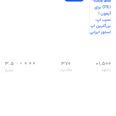
3.5
370
1,500+
دانلود
مگابایت
امتیاز