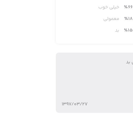
66
٪
خیلی خوب
18
٪
معمولی
15
٪
بد
 بد
۱۳۹۷/۰۳/۲۷