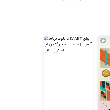
از 59 رای ثبت شده