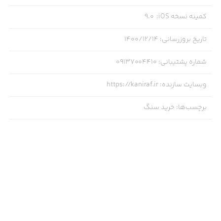
کمینه نسخه iOS
:
9.0
تاریخ بروزرسانی
:
۱۴۰۰/۱۲/۱۴
شماره پشتیبانی
:
09137004410
وبسایت سازنده
:
https://kaniraf.ir
برچسب‌ها
:
خرید سنگ