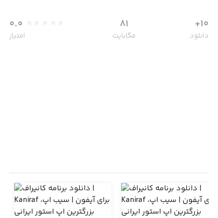
0.0
81
10+
دانلود
مگابایت
امتیاز