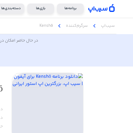
برنامه‌ها
بازی‌ها
دسته‌بندی‌ها
chevron_left
chevron_left
سیب‌اپ
سرگرم‌کننده
Kenshō
در حال حاضر امکان دری
ō
دس
دا
حج