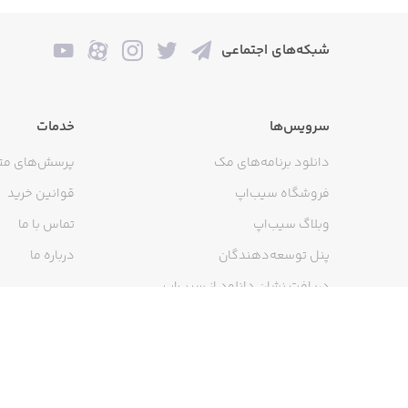
۱۱ سطح مختلف از طبیعت در شرایط آب‌وهوایی گوناگون مانند جنگل‌های سرسبز و دریاهای طوفانی
موسیقی متن فوق‌العاده (برنده جای
شبکه‌های اجتماعی
وجود پازل‌های متحرک
جریان داستانی پر از بلایای طبیعی
سرویس‌ها
خدمات
دانلود برنامه‌های مک
پرسش‌های مت
آموزش نصب بازی Kenshō روی گوشی آیفون
فروشگاه سیب‌اپ
قوانین خرید
اگر از کاربران یکی از محصولات اپل هستی
وبلاگ سیب‌اپ
تماس با ما
می‌توانید با نصب اپلیکیشن استور سیب ا
پنل توسعه‌دهندگان
درباره ما
نحوه نصب این بازی نیز مانند تمام برنام
دریافت نشان دانلود از سیب‌اپ
شما بعد از نصب و عضویت در اپلیکیشن 
سرگرم‌کننده را دانلود کنید.