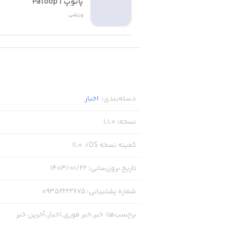
پاتوپ | Patoop
ورزشی
دسته‌بندی
:
اخبار
نسخه
:
1.1.0
کمینه نسخه iOS
:
11.0
تاریخ بروزرسانی
:
۱۴۰۳/۰۱/۲۲
شماره پشتیبانی
:
09352222675
برچسب‌ها
:
خبر,خبر فوری,اخبار,آخرین خبر