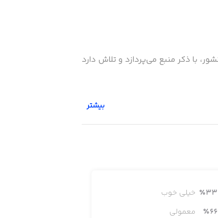
شور، با ذکر منبع می‌پردازد و تلاش دارد
بیشتر
برای ملاحظه صفحه اصلی سایت «خبر فوری» می‌توانید به آدرس‌های www.khabarfoori.com و www.khabarfoori.ir و www.khabarfori.ir مراجعه
33
٪
خیلی خوب
66
٪
معمولی