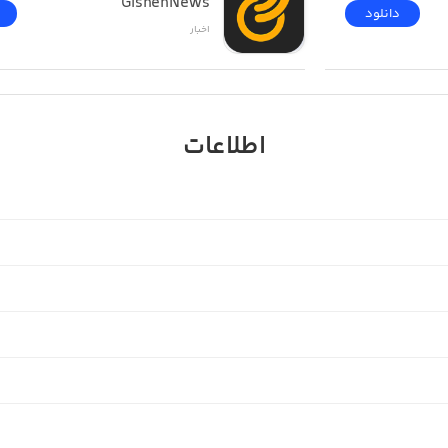
GishehNews
دانلود
اخبار
اطلاعات