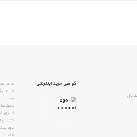
گواهی خرید اینترنتی
ما در سی
منبعی کا
داول
سیب‌اپ م
بانک‌ها 
استور ای
دور بمان
موبایل ب