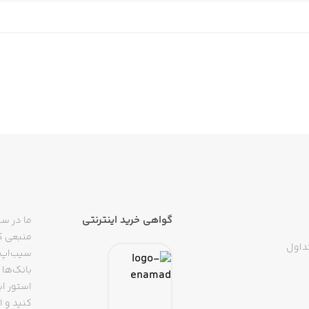
گواهی خرید اینترنتی
ما در سی
منبعی کا
داول
سیب‌اپ م
بانک‌ها 
استور ای