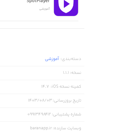
SpotPlayer
آموزشی
دسته‌بندی
:
آموزشی
نسخه
:
1.1.1
کمینه نسخه iOS
:
14.7
تاریخ بروزرسانی
:
۱۴۰۳/۰۸/۰۳
شماره پشتیبانی
:
09913498412
وبسایت سازنده
:
baranapp.ir