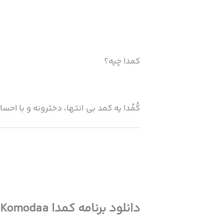
کمدا چیه؟
کُمُدا یه کمد بی انتها، دخترونه و با 
به پول تبدیل کنی. هدف ما بازگردوندن
محیط زیسته.
دانلود برنامه کمدا Komodaa برای آیفون و iOS از سیب اپ
خب چی بذاریم توی کمدا؟