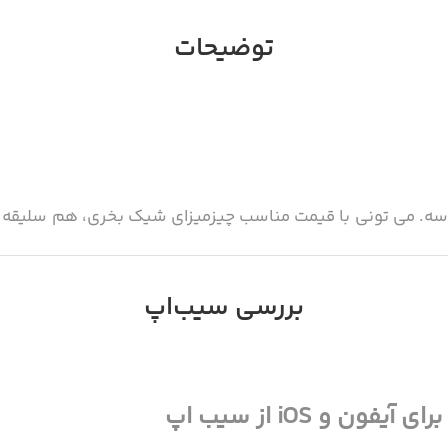
توضیحات
احساسه. می تونی با قیمت مناسب چیزمیزای شیک بخری، هم سلیقه
 پوشاک مازاد (نو، در حدنو، دست دوم و دست‌ساز) به چرخه‌ی
بررسی سیب‌اپ