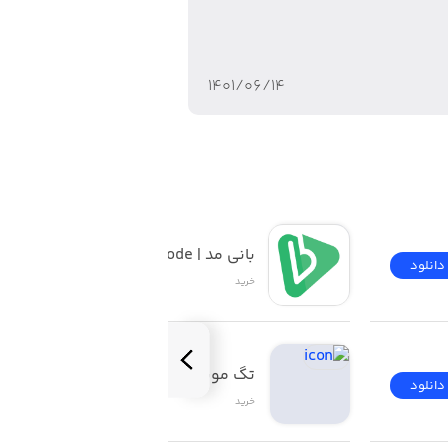
ت که کمدا اپلیکیشنی است که لباس‌ها و
۱۴۰۱/۰۶/۱۴
ددی را کسب کند. از مهم‌ترین جوایز این
بانی مد | Banimode
دانلود
دانلود
خرید
تگ موند | TAGMOND
دانلود
دانلود
خرید