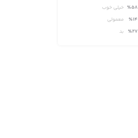
58
٪
خیلی خوب
14
٪
معمولی
27
٪
بد