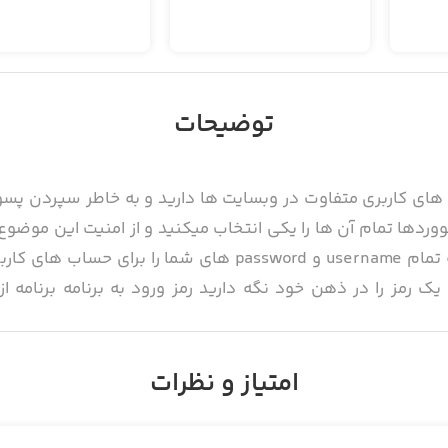
توضیحات
ی کاربری متفاوت در وبسایت ها دارید و به خاطر سپردن پسو
وردها تمام آن ها را یکی انتخاب میکنید و از امنیت این موضوع آ
راه حل جالبی پیشنهاد میکند این برنامه تمام username و sword
ک رمز را در ذهن خود نگه دارید رمز ورود به برنامه برنامه 
امه نیاز به پسووردی که شما از قبل تعیین کردید دارد این پس
ود
امتیاز و نظرات