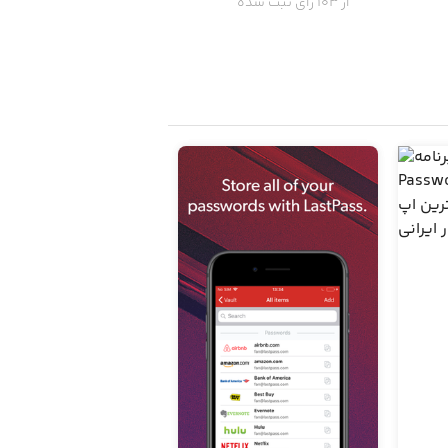
از 103 رای ثبت شده