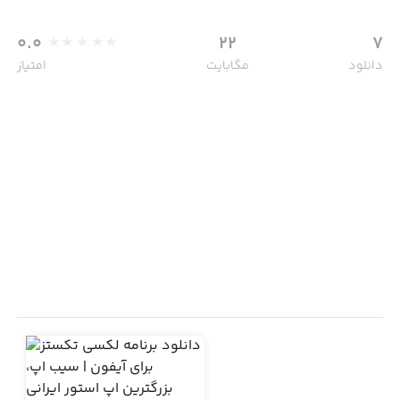
0.0
22
7
دانلود
مگابایت
امتیاز