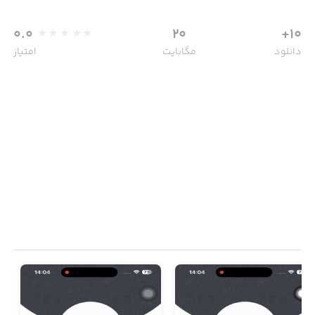
0.0
20
10+
دانلود
مگابایت
امتیاز