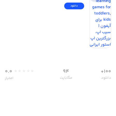
دانلود
0.0
94
100+
دانلود
مگابایت
امتیاز