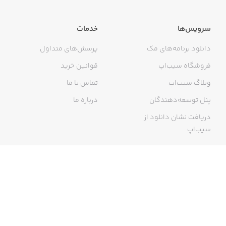
* * * * * * * * * * * * * * * * * * * * * * * * * * * * * *
* * * * * * * * * * * * * * *
سرویس‌ها
خدمات
Disclosures for Parents
دانلود برنامه‌های مک
پرسش‌های متداول
فروشگاه سیب‌اپ
قوانین خرید
We take your kids privacy and safety serious.
وبلاگ سیب‌اپ
تماس با ما
This app includes
پنل توسعه‌دهندگان
درباره ما
* no links
دریافت نشان دانلود از
سیب‌اپ
* no ads
* no tracking functions
گواهی خرید اینترنتی
* no share functions
* * * * * * * * * * * * * * * * * * * * * * * * * * * * * *
* * * * * * * * *