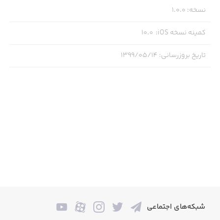
نسخه
:
1.0.0
کمینه نسخه iOS
:
10.0
Recommended Ages: 1-3
تاریخ بروزرسانی
:
۱۳۹۹/۰۵/۱۴
**Features**:
+ 10 different games that teach kids about color, shapes,
sizes, counting and matching
+ Amazing animations and music as a reward
+ no confusing menus or navigation
+ Unlimited Play! The Fun Never Ends!
شبکه‌های اجتماعی