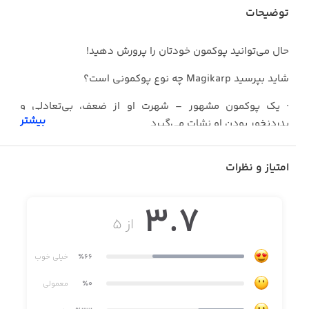
توضیحات
حال می‌توانید پوکمون خودتان را پرورش دهید!
شاید بپرسید Magikarp چه نوع پوکمونی است؟
· یک پوکمون مشهور – شهرت او از ضعف، بی‌تعادلی و
بیشتر
بدردنخور بودن او نشات می‌گیرد
· نمی‌تواند هیچ حرکت قدرتمندی یاد بگیرد – فقط اینور و آنور
امتیاز و نظرات
می‌پرد
· زمانی که پرش بزرگی به سمت آسمان می‌کند، ممکن است
3.7
توسط Pidgeotto که یک پوکمون پرنده است، خورده شود
از ۵
٪66
خیلی خوب
ویژگی‌ها:
٪0
معمولی
· نسل‌های جدیدی از Magikarp بسازید: علامت غذا که بر روی