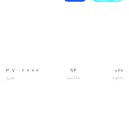
3.7
94
20+
دانلود
مگابایت
امتیاز