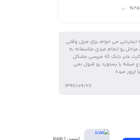
25
٪
بد
 اینترنتی می خوام برای منزل وقتی
مراحل رو انجام میدی متاسفانه به
کارت عابر بانک که میرسی مشکل
ع میشه یا پستورد رو قبول نمی
ا اررور میده
۱۳۹۷/۰۹/۲۷
اینپین | inpin