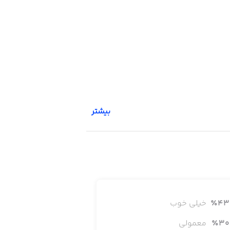
بیشتر
43
٪
خیلی خوب
30
٪
معمولی