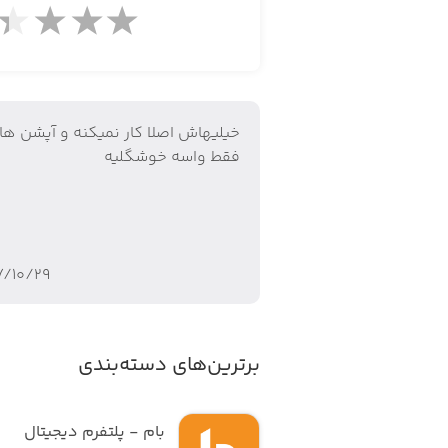
مشاهده وضعیت سرویس
خيليهاش اصلا كار نميكنه و آپشن ه
خرید سرویس جدید (شارژ آنلاین)
فقط واسه خوشگليه
مشاهده ریز مصرف
۷/۱۰/۲۹
مشاهده اخبارهای شرکت
برترین‌های دسته‌بندی
ارتباط با پشتیبانی
بام - پلتفرم دیجیتال 