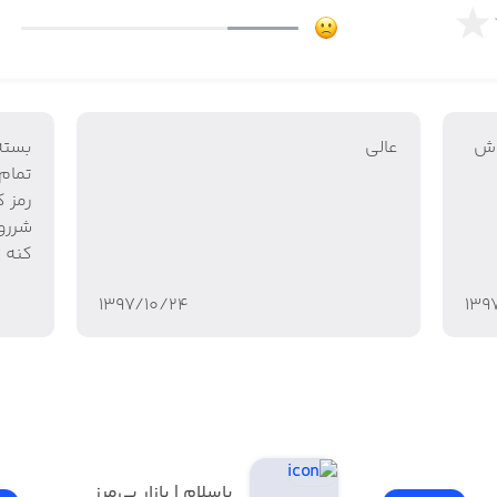
اش
عالي
بسته
تمام 
رمز 
شررو
کنه ی
۱۳۹۷/۱۰/۲۴
۱۳۹
باسلام | بازار بی‌مرز