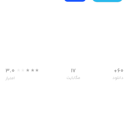
3.0
17
60+
دانلود
مگابایت
امتیاز