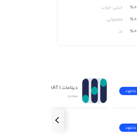
0
٪
خیلی خوب
م، عکس، ویدیو و فایل‌های صوتی را به
احتی و تنها با چند کلیک، آن‌ها را با
0
٪
معمولی
دوستان یا همکاران خود به اشتراک بگذارید. اپلیکیشن MarginNote 2 Pro این قابلیت را هم دارد که نوشته‌های صفحات وب را به فرمت EPUB
0
٪
بد
ا به گفتار تبدیل کرده و در حالی که
دیتامات | DATAMAAT
دانلود
دانلود
بهره‌وری
دانلود