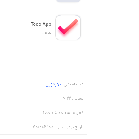
- قابلیت رسم نمودارهای درختی
- قابلیت تبدیل متن به گفتار با سیست
Todo App
بهره‌وری
- پشتیبانی از Apple Pencil در آيپد
- کاربرد راحت در حالت Multitasking آیپد
دسته‌بندی
:
بهره‌وری
نسخه
:
2.7.22
کمینه نسخه iOS
:
10.0
تاریخ بروزرسانی
:
۱۴۰۱/۰۲/۰۸