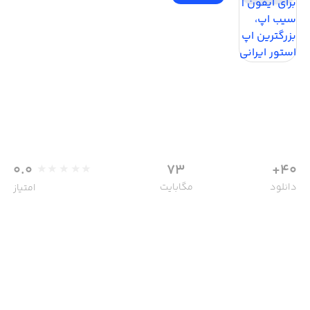
0.0
73
40+
دانلود
مگابایت
امتیاز