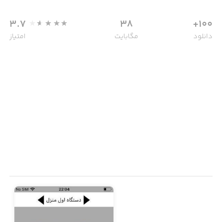
3.7
38
100+
دانلود
مگابایت
امتیاز