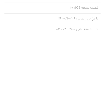
کمینه نسخه iOS
:
10
تاریخ بروزرسانی
:
۱۴۰۰/۱۰/۰۶
شماره پشتیبانی
:
02177411380