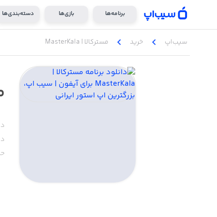
برنامه‌ها
بازی‌ها
دسته‌بندی‌ها
chevron_left
chevron_left
سیب‌اپ
خرید
مسترکالا | MasterKala
مس
دس
دا
حج