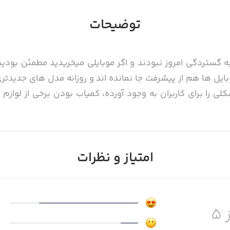
توضیحات
ه گستردگی امروز نبودند و اگر موبایلی میخریدید مطمئن بودید
ایل ها هم از پیشرفت جا نمانده اند و روزانه مدل های جدیدتر
را برای کاربران به وجود آورده، کمیاب بودن برخی از لوازم 
امتیاز و نظرات
فروشگاه اینترنتی مَسترکالا در اواخر سال 1395 با هدف پر کردن این حفره و راحت کر
 مناسب ترین قیمت در مقایسه با دیگر فروشگاه های اینترنتی، م
 ۵