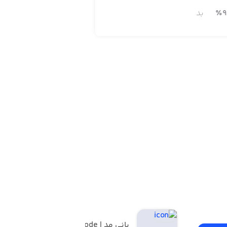
ند:
9
٪
بد
بانی مد | Banimode